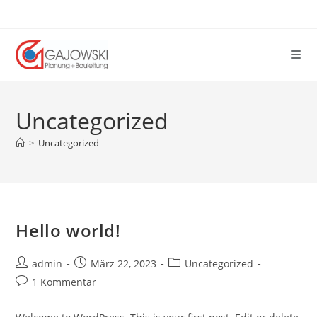
Zum
Inhalt
springen
Uncategorized
>
Uncategorized
Hello world!
Beitrags-
Beitrag
Beitrags-
admin
März 22, 2023
Uncategorized
Autor:
veröffentlicht:
Kategorie:
Beitrags-
1 Kommentar
Kommentare: