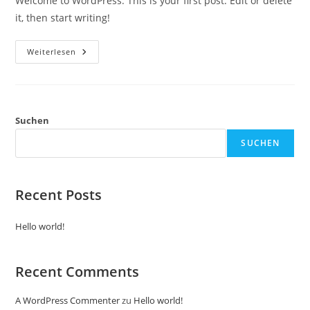
Welcome to WordPress. This is your first post. Edit or delete
it, then start writing!
Hello
Weiterlesen
World!
Suchen
SUCHEN
Recent Posts
Hello world!
Recent Comments
A WordPress Commenter
zu
Hello world!