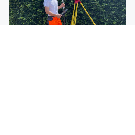
Vermessung
Im Bereich der Geodäsie führen wir Vermessungsarbeiten
in Zusammenhang mit der Planung, Bauausführung sowie
der Überwachung von technischen und natürlichen
Objekten aus. Diese Monitoringaufgabe charakterisiert sich
durch entsprechende Genauigkeitsanforderungen. Mit Hilfe
von verschiedenster technischer Ausrüstung erfolgt die
entsprechende Vermessung, sowie die Auswertung,