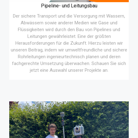
Pipeline- und Leitungsbau
Der sichere Transport und die Versorgung mit Wassern,
Abwässern sowie anderer Medien wie Gase und
Flüssigkeiten wird durch den Bau von Pipelines und
Leitungen gewährleistet. Eine der größten
Herausforderungen für die Zukunft. Hierzu leisten wir
unseren Beitrag, indem wir umweltfreundliche und sichere
Rohrleitungen ingenieurtechnisch planen und deren
fachgerechte Umsetzung überwachen. Schauen Sie sich
jetzt eine Auswahl unserer Projekte an.